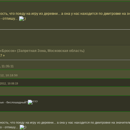
ность, что поеду на игру из деревни... а она у нас находится по дмитровке на 
 - отпишу...
 «Бросок» (Запретная Зона, Московская область)
17 »
 11:35:11
12, 10:18:50
2012, 10:08:19
ых - беслошадный?
тность, что поеду на игру из деревни... а она у нас находится по дмитровке на значител
но - отпишу...