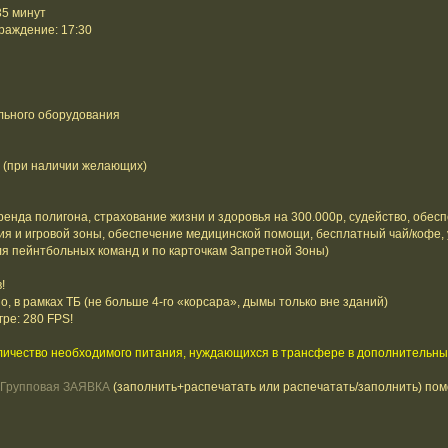
35 минут
раждение: 17:30
льного оборудования
о (при наличии желающих)
аренда полигона, страхование жизни и здоровья на 300.000р, судейство, обес
ия и игровой зоны, обеспечение медицинской помощи, бесплатный чай/кофе, 
для пейнтбольных команд и по карточкам Запретной Зоны)
!
 в рамках ТБ (не больше 4-го «корсара», дымы только вне зданий)
ре: 280 FPS!
ичество необходимого питания, нуждающихся в трансфере в дополнительны
Групповая ЗАЯВКА
(заполнить+распечатать или распечатать/заполнить) пом