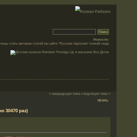
Новости:
чешь стать автором статей на сайте "Русских партизан"
кликай сюда
« предыдущая тема
следующая тема »
ПЕЧАТЬ
о 30470 раз)