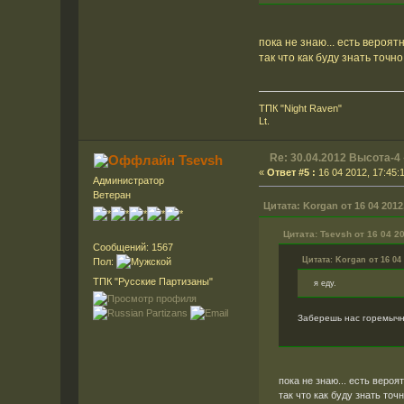
пока не знаю... есть вероят
так что как буду знать точно
ТПК "Night Raven"
Lt.
Re: 30.04.2012 Высота-4
Tsevsh
«
Ответ #5 :
16 04 2012, 17:45:
Администратор
Ветеран
Цитата: Korgan от 16 04 2012,
Цитата: Tsevsh от 16 04 20
Сообщений: 1567
Цитата: Korgan от 16 04 
Пол:
ТПК "Русские Партизаны"
я еду.
Заберешь нас горемычн
пока не знаю... есть вероя
так что как буду знать точ