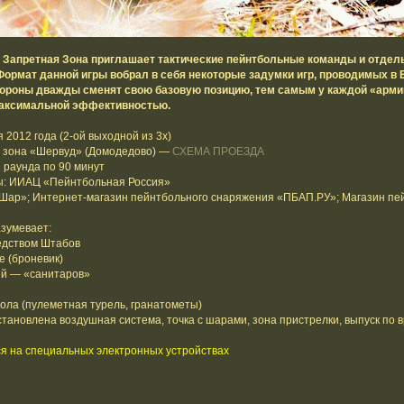
Запретная Зона приглашает тактические пейнтбольные команды и отдельн
Формат данной игры вобрал в себя некоторые задумки игр, проводимых в Е
тороны дважды сменят свою базовую позицию, тем самым у каждой «арми
максимальной эффективностью.
 2012 года (2-ой выходной из 3х)
я зона «Шервуд» (Домодедово) —
СХЕМА ПРОЕЗДА
3 раунда по 90 минут
: ИИАЦ «Пейнтбольная Россия»
Шар»; Интернет-магазин пейнтбольного снаряжения «ПБАП.РУ»; Магазин пе
зумевает:
едством Штабов
е (броневик)
ей — «санитаров»
ола (пулеметная турель, гранатометы)
тановлена воздушная система, точка с шарами, зона пристрелки, выпуск по 
я на специальных электронных устройствах