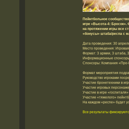
Пейнтбольное сообщество 
игре «Высота-4: Бросок». 
на протяжении игры все с
«бонусы» штаба/респа с 
Дата проведения: 30 апреля
Место проведения: Игрова
Формат: 3 армии, 3 штаба, 
Информационные спонсоры
Спонсоры: Компания «Про-
Формат мероприятия подра
Руководство игроками поср
Участие бронетехники в игр
Участие игровых персонаж
Участие в игре «госпиталя»
Участие «тяжелого» пейнтб
На каждом «респе» будет ус
Все результаты фиксируютс