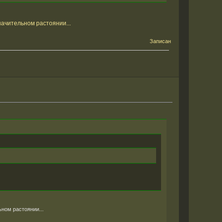
значительном растоянии...
Записан
ьном растоянии...