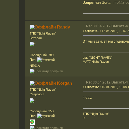
Запретная Зона:
info@z-ba
Re: 30.04.2012 Высота-4
Randy
«
Ответ #1 :
12 04 2012, 12:57:
ТПК "Night Raven"
Ветеран
Эт мы едем, эт мы с удовол
Сообщений: 789
cpt. "NIGHT RAVEN"
Пол:
MAT7 Night Raven
NR01A
Re: 30.04.2012 Высота-4
Korgan
«
Ответ #2 :
16 04 2012, 10:08:
ТПК "Night Raven"
Старожил
я еду.
Сообщений: 253
ТПК "Night Raven"
Пол:
Lt.