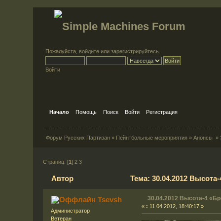
Пожалуйста,
войдите
или
зарегистрируйтесь
.
Войти
Начало
Помощь
Поиск
Войти
Регистрация
Форум Русских Партизан
»
Пейнтбольные мероприятия
»
Анонсы
»
Страниц: [
1
]
2
3
Автор
Тема: 30.04.2012 Высота
30.04.2012 Высота-4 «Бр
Tsevsh
«
:
11 04 2012, 18:40:17 »
Администратор
Ветеран