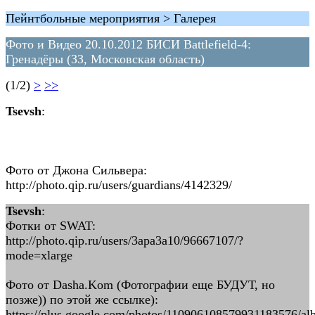
Пейнтбольные мероприятия > Галерея
Фото и Видео 20.10.2012 БИСИ Battlefield-4:
Гренадёры (ЗЗ, Московская область)
(1/2)
>
>>
Tsevsh
:
Фото от Джона Сильвера:
http://photo.qip.ru/users/guardians/4142329/
Tsevsh
:
Фотки от SWAT:
http://photo.qip.ru/users/3apa3a10/96667107/?
mode=xlarge
Фото от Dasha.Kom (Фотографии еще БУДУТ, но
позже)) по этой же ссылке):
https://plus.google.com/photos/110906108579931183576/