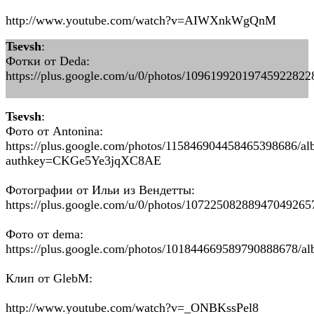
http://www.youtube.com/watch?v=AIWXnkWgQnM
Tsevsh
:
Фотки от Dedа:
https://plus.google.com/u/0/photos/109619920197459228
Tsevsh
:
Фото от Antonina:
https://plus.google.com/photos/115846904458465398686/
authkey=CKGe5Ye3jqXC8AE
Фотографии от Ильи из Вендетты:
https://plus.google.com/u/0/photos/107225082889470492
Фото от dema:
https://plus.google.com/photos/101844669589790888678/
Клип от GlebM:
http://www.youtube.com/watch?v=_ONBKssPel8