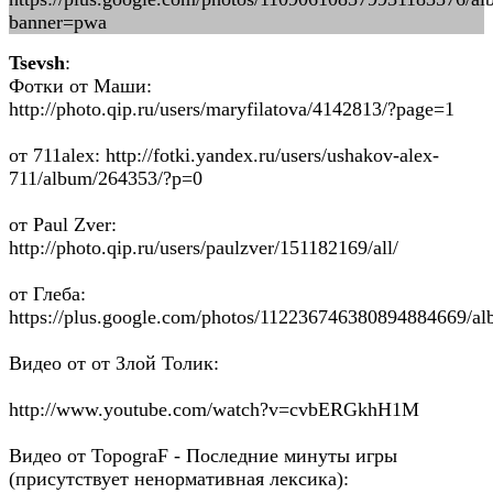
banner=pwa
Tsevsh
:
Фотки от Маши:
http://photo.qip.ru/users/maryfilatova/4142813/?page=1
от 711alex: http://fotki.yandex.ru/users/ushakov-alex-
711/album/264353/?p=0
от Paul Zver:
http://photo.qip.ru/users/paulzver/151182169/all/
от Глеба:
https://plus.google.com/photos/112236746380894884669/
Видео от от Злой Толик:
http://www.youtube.com/watch?v=cvbERGkhH1M
Видео от TopograF - Последние минуты игры
(присутствует ненормативная лексика):