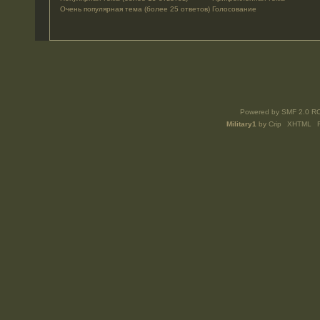
Очень популярная тема (более 25 ответов)
Голосование
Powered by SMF 2.0 R
Military1
by
Crip
XHTML