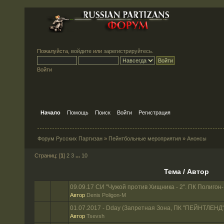
Пожалуйста,
войдите
или
зарегистрируйтесь
.
Войти
Начало
Помощь
Поиск
Войти
Регистрация
Форум Русских Партизан
»
Пейнтбольные мероприятия
»
Анонсы
Страниц: [
1
]
2
3
...
10
Тема
/
Автор
09.09.17 СИ "Чужой против Хищника - 2". ПК Полигон
Автор
Denis Poligon-M
01.07.2017 - Dday (Запретная Зона, ПК "ПЕЙНТЛЕНД"
Автор
Tsevsh