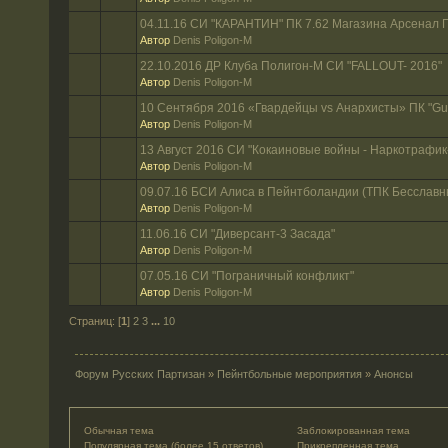
04.11.16 СИ "КАРАНТИН" ПК 7.62 Магазина Арсенал 
Автор
Denis Poligon-M
22.10.2016 ДР Клуба Полигон-М СИ "FALLOUT- 2016"
Автор
Denis Poligon-M
10 Сентября 2016 «Гвардейцы vs Анархисты» ПК "Gu
Автор
Denis Poligon-M
13 Август 2016 СИ "Кокаиновые войны - Наркотрафик
Автор
Denis Poligon-M
09.07.16 БСИ Алиса в Пейнтболандии (ТПК Бесславн
Автор
Denis Poligon-M
11.06.16 СИ "Диверсант-3 Засада"
Автор
Denis Poligon-M
07.05.16 СИ "Пограничный конфликт"
Автор
Denis Poligon-M
Страниц: [
1
]
2
3
...
10
Форум Русских Партизан
»
Пейнтбольные мероприятия
»
Анонсы
Обычная тема
Заблокированная тема
Популярная тема (более 15 ответов)
Прикрепленная тема