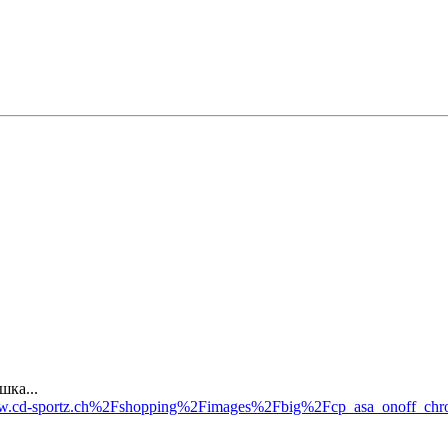
шка...
=www.cd-sportz.ch%2Fshopping%2Fimages%2Fbig%2Fcp_asa_onoff_c