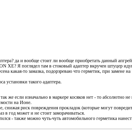
даптера? да и вообще стоит ли вообще приобретать данный апгре
ION XE? Я поглядел там в стоковый адаптер вкручен штуцер идущ
есена какая-то замазка, подорзреваю что герметик, при замене н
а установки такого адаптера.
так же если изначально в маркере косяков нет - то абсолютно н
имости на Ионе.
ие, снижая риск повреждения прокладок (которые могут повреди
раз в год может и не стоит заморачиваться.
тился - также можно чуть-чуть автомобильного герметика нанест