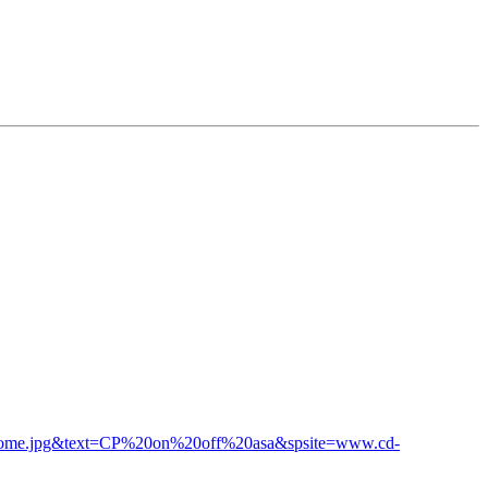
hrome.jpg&text=CP%20on%20off%20asa&spsite=www.cd-