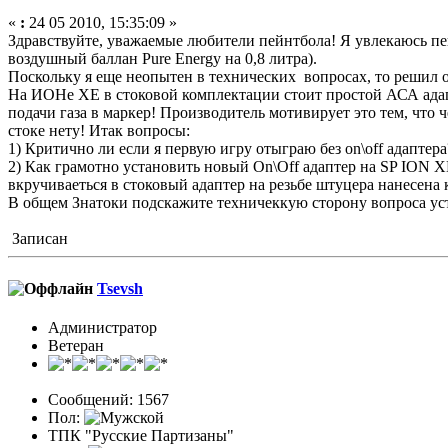
«
:
24 05 2010, 15:35:09 »
Здравствуйте, уважаемые любители пейнтбола! Я увлекаюсь пейн
воздушный баллан Pure Energy на 0,8 литра).
Поскольку я еще неопытен в технических вопросах, то решил о
На ИОНе ХЕ в стоковой комплектации стоит простой АСА адапт
подачи газа в маркер! Производитель мотивирует это тем, что 
стоке нету! Итак вопросы:
1) Критично ли если я первую игру отыграю без on\off адаптер
2) Как грамотно установить новый On\Off адаптер на SP ION X
вкручиваеться в стоковый адаптер на резьбе штуцера нанесена 
В общем Знатоки подскажите техничеккую сторону вопроса уст
Записан
Tsevsh
Администратор
Ветеран
Сообщений: 1567
Пол:
ТПК "Русские Партизаны"