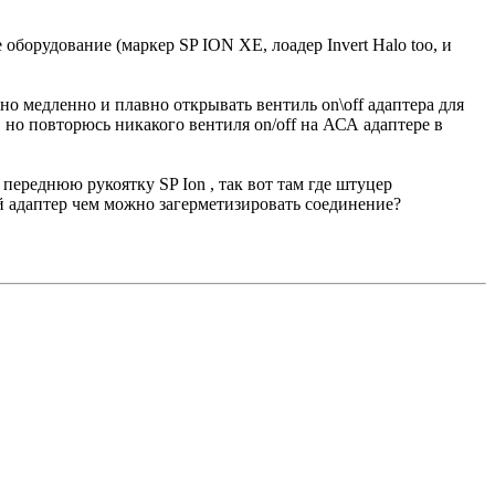
борудование (маркер SP ION XE, лоадер Invert Halo too, и
о медленно и плавно открывать вентиль on\off адаптера для
, но повторюсь никакого вентиля on/off на АСА адаптере в
переднюю рукоятку SP Ion , так вот там где штуцер
ый адаптер чем можно загерметизировать соединение?