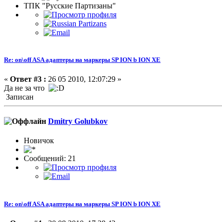
ТПК "Русские Партизаны"
Re: on\off ASA адаптеры на маркеры SP ION b ION XE
«
Ответ #3 :
26 05 2010, 12:07:29 »
Да не за что
Записан
Dmitry Golubkov
Новичок
Сообщений: 21
Re: on\off ASA адаптеры на маркеры SP ION b ION XE