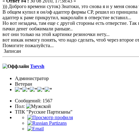
«
Ответ #4 :
30 08 2010, 17:38:43 »
))) Доброго времени суток) Знатоки, это снова я и у меня снова
В общем купил я он/оф адаптер фирмы CP, решил из принципа не
адаптер к раме прикрутил, макролайн в отверстие вставил...
Но вот незадача, там еще с другой стороны есть отверстие. Так 
пачки денег ообжимали раньше..
вот они только на этой картинке резиночки нету...
вот никак немогу понять, что надо сделать, чтоб через второе отв
Помогите пожалуйста...
Записан
Tsevsh
Администратор
Ветеран
Сообщений: 1567
Пол:
ТПК "Русские Партизаны"