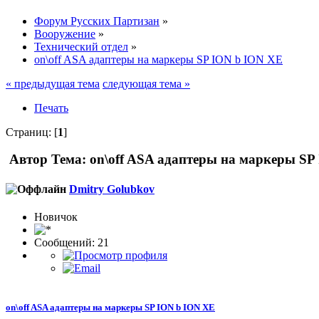
Форум Русских Партизан
»
Вооружение
»
Технический отдел
»
on\off ASA адаптеры на маркеры SP ION b ION XE
« предыдущая тема
следующая тема »
Печать
Страниц: [
1
]
Автор
Тема: on\off ASA адаптеры на маркеры SP
Dmitry Golubkov
Новичок
Сообщений: 21
on\off ASA адаптеры на маркеры SP ION b ION XE