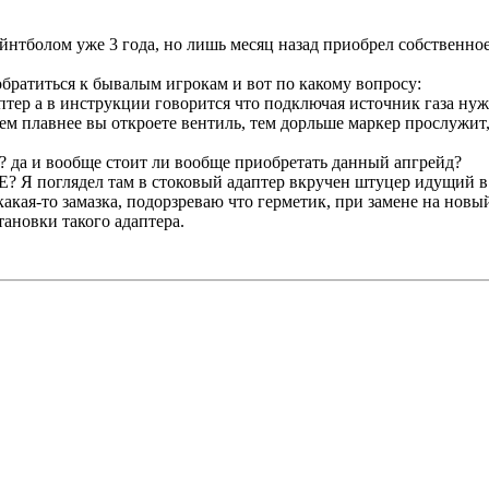
тболом уже 3 года, но лишь месяц назад приобрел собственное о
братиться к бывалым игрокам и вот по какому вопросу:
ер а в инструкции говорится что подключая источник газа нужн
чем плавнее вы откроете вентиль, тем дорльше маркер прослужит
а? да и вообще стоит ли вообще приобретать данный апгрейд?
E? Я поглядел там в стоковый адаптер вкручен штуцер идущий в 
какая-то замазка, подорзреваю что герметик, при замене на нов
ановки такого адаптера.