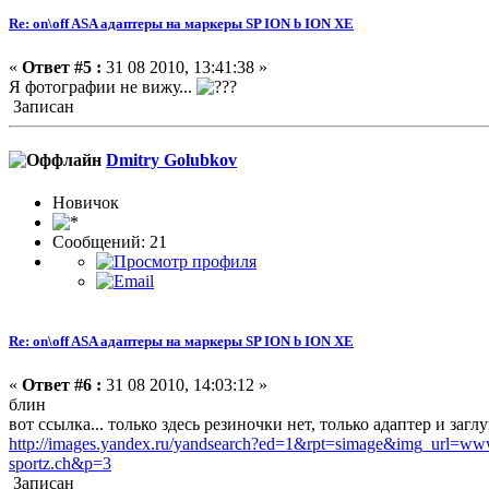
Re: on\off ASA адаптеры на маркеры SP ION b ION XE
«
Ответ #5 :
31 08 2010, 13:41:38 »
Я фотографии не вижу...
Записан
Dmitry Golubkov
Новичок
Сообщений: 21
Re: on\off ASA адаптеры на маркеры SP ION b ION XE
«
Ответ #6 :
31 08 2010, 14:03:12 »
блин
вот ссылка... только здесь резиночки нет, только адаптер и заглу
http://images.yandex.ru/yandsearch?ed=1&rpt=simage&img_url
sportz.ch&p=3
Записан