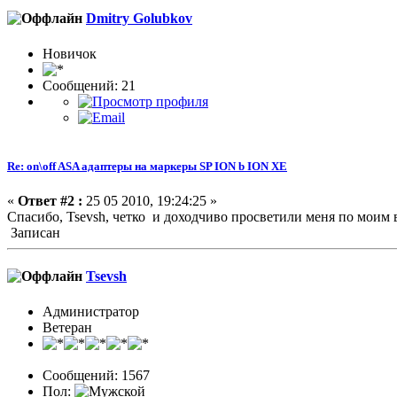
Dmitry Golubkov
Новичок
Сообщений: 21
Re: on\off ASA адаптеры на маркеры SP ION b ION XE
«
Ответ #2 :
25 05 2010, 19:24:25 »
Спасибо, Tsevsh, четко и доходчиво просветили меня по моим
Записан
Tsevsh
Администратор
Ветеран
Сообщений: 1567
Пол: