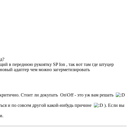
йд?
ий в переднюю рукоятку SP Ion , так вот там где штуцер
а новый адаптер чем можно загерметизировать
е критично. Стоит ли докупать On\Off - это уж вам решать
ться и по совсем другой какой-нибудь причине
). Если вы
и.