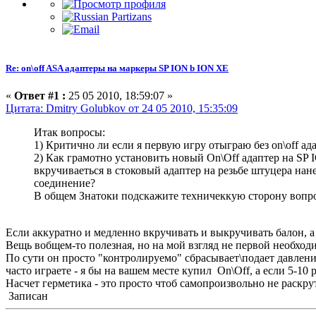
Re: on\off ASA адаптеры на маркеры SP ION b ION XE
«
Ответ #1 :
25 05 2010, 18:59:07 »
Цитата: Dmitry Golubkov от 24 05 2010, 15:35:09
Итак вопросы:
1) Критично ли если я первую игру отыграю без on\off а
2) Как грамотно установить новый On\Off адаптер на SP 
вкручиваеться в стоковый адаптер на резьбе штуцера нан
соединение?
В общем Знатоки подскажите техничеккую сторону вопрос
Если аккуратно и медленно вкручивать и выкручивать балон, а 
Вещь вобщем-то полезная, но на мой взгляд не первой необход
По сути он просто "контролируемо" сбрасывает\подает давлен
часто играете - я бы на вашем месте купил On\Off, а если 5-10 
Насчет герметика - это просто чтоб самопроизвольно не раскру
Записан