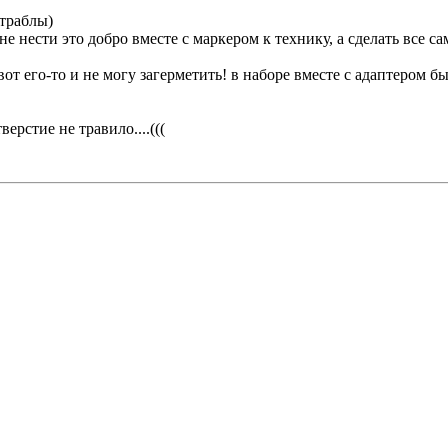
 траблы)
 нести это добро вместе с маркером к технику, а сделать все са
вот его-то и не могу загерметить! в наборе вместе с адаптером б
ерстие не травило....(((